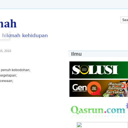
5, 2010
Ilmu
g penuh kebodohan;
 kegelapan;
ecewaan;