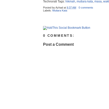
Technorati Tags:
hikmah
,
mutiara kata
,
masa
,
wak
Posted by
Azhad
at
9:37 AM
0 comments
Labels:
Mutiara Kata
0 COMMENTS:
Post a Comment