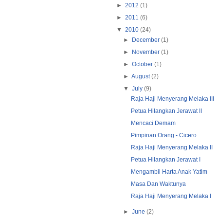
►
2012
(1)
►
2011
(6)
▼
2010
(24)
►
December
(1)
►
November
(1)
►
October
(1)
►
August
(2)
▼
July
(9)
Raja Haji Menyerang Melaka III
Petua Hilangkan Jerawat II
Mencaci Demam
Pimpinan Orang - Cicero
Raja Haji Menyerang Melaka II
Petua Hilangkan Jerawat I
Mengambil Harta Anak Yatim
Masa Dan Waktunya
Raja Haji Menyerang Melaka I
►
June
(2)