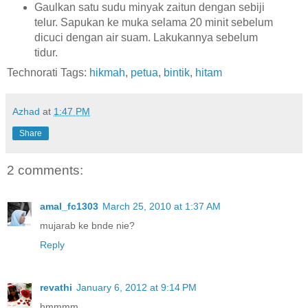
Gaulkan satu sudu minyak zaitun dengan sebiji
telur. Sapukan ke muka selama 20 minit sebelum
dicuci dengan air suam. Lakukannya sebelum
tidur.
Technorati Tags:
hikmah
,
petua
,
bintik
,
hitam
Azhad
at
1:47 PM
Share
2 comments:
amal_fc1303
March 25, 2010 at 1:37 AM
mujarab ke bnde nie?
Reply
revathi
January 6, 2012 at 9:14 PM
hmmmm.........